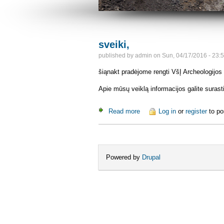
sveiki,
published by
admin
on
Sun, 04/17/2016 - 23:
šiąnakt pradėjome rengti VšĮ Archeologijos 
Apie mūsų veiklą informacijos galite surast
Read more
about sveiki,
Log in
or
register
to p
Powered by
Drupal