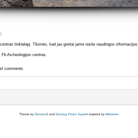
55
centras tinklalapį. Tikimės, kad jau greitai jame rasite naudingos informacijo
i Fb Archeologijos centras.
ost comments
Theme by
Danetsoft
and
Danang Probo Sayekti
inspired by
Maksimer