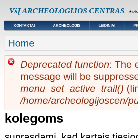
VšĮ ARCHEOLOGIJOS CENTRAS
Arche
KONTAKTAI
ARCHEOLOGIS
LEIDINIAI
PR
You are here
Home
Error message
Deprecated function
: The 
message will be suppressed
menu_set_active_trail()
(l
/home/archeologijoscen/pu
kolegoms
suprasdami, kad kartais tiesiog